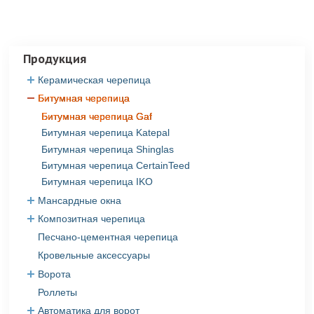
Продукция
Керамическая черепица
Битумная черепица
Керамическая черепица Roben
Керамическая черепица Creaton
Битумная черепица Gaf
Керамическая черепица Tondach
Битумная черепица Katepal
Керамическая черепица Jacobi
Битумная черепица Shinglas
Битумная черепица CertainTeed
Битумная черепица IKO
Мансардные окна
Композитная черепица
Мансардные окна Fakro
Песчано-цементная черепица
Композитная черепица Evertile
Кровельные аксессуары
Ворота
Роллеты
Ворота Alutech
Ворота DoorHan
Автоматика для ворот