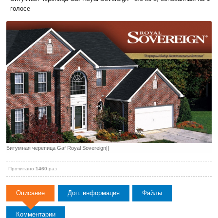
голосе
Битумная черепица Gaf Royal Sovereign||
Прочитано
1460
раз
Описание
Доп. информация
Файлы
Комментарии