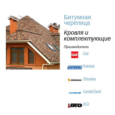
Битумная
черепица
Кровля и
комплектующие
Производители
Gaf
Katepal
Shinglas
CertainTeed
IKO