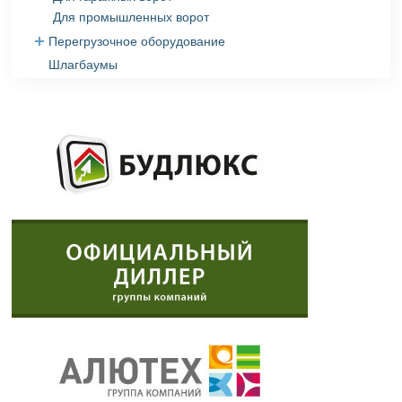
Для промышленных ворот
Перегрузочное оборудование
Шлагбаумы
Перегрузочное оборудование Hormann
Перегрузочное оборудование Алютех
Перегрузочное оборудование DoorHan