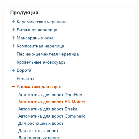
Продукция
Керамическая черепица
Битумная черепица
Керамическая черепица Roben
Керамическая черепица Creaton
Мансардные окна
Битумная черепица Gaf
Керамическая черепица Tondach
Битумная черепица Katepal
Композитная черепица
Мансардные окна Fakro
Керамическая черепица Jacobi
Битумная черепица Shinglas
Песчано-цементная черепица
Композитная черепица Evertile
Битумная черепица CertainTeed
Кровельные аксессуары
Битумная черепица IKO
Ворота
Роллеты
Ворота Alutech
Ворота DoorHan
Автоматика для ворот
Ворота Hormann
Автоматика для ворот DoorHan
Ворота Kruzik
Автоматика для ворот AN Motors
Распашные ворота
Автоматика для ворот Erreka
Откатные ворота
Автоматика для ворот Comunello
Гаражные ворота
Для распашных ворот
Промышленные ворота
Для откатных ворот
Рулонные ворота
Для гаражных ворот