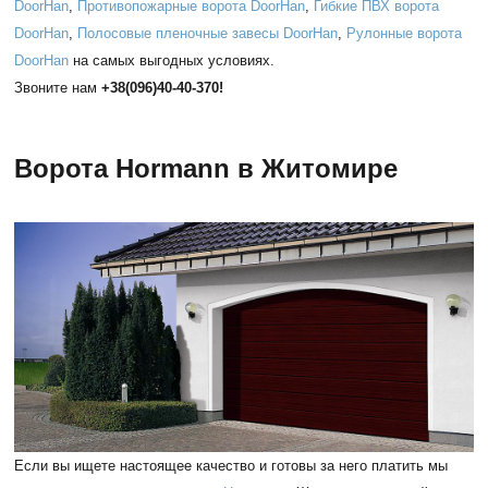
DoorHan
,
Противопожарные ворота DoorHan
,
Гибкие ПВХ ворота
DoorHan
,
Полосовые пленочные завесы DoorHan
,
Рулонные ворота
DoorHan
на самых выгодных условиях.
Звоните нам
+38(096)40-40-370!
Ворота
Hormann в Житомире
Если вы ищете настоящее качество и готовы за него платить мы