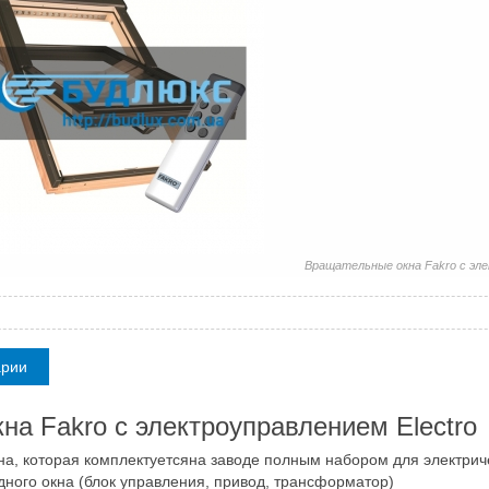
Вращательные окна Fakro с эле
арии
а Fakro с электроуправлением Electro
кна, которая комплектуетсяна заводе полным набором для электрич
ного окна (блок управления, привод, трансформатор)