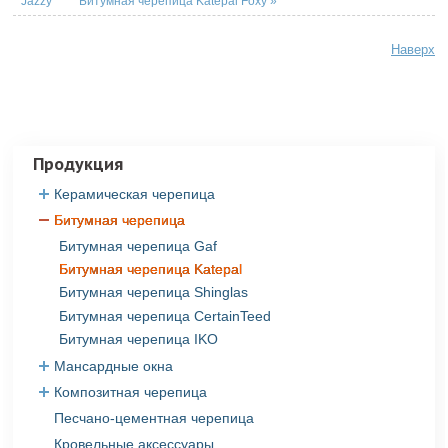
Jazzy
Битумная черепица Katepal Foxy »
Наверх
Продукция
Керамическая черепица
Битумная черепица
Керамическая черепица Roben
Керамическая черепица Creaton
Битумная черепица Gaf
Керамическая черепица Tondach
Битумная черепица Katepal
Керамическая черепица Jacobi
Битумная черепица Shinglas
Битумная черепица CertainTeed
Битумная черепица IKO
Мансардные окна
Композитная черепица
Мансардные окна Fakro
Песчано-цементная черепица
Композитная черепица Evertile
Кровельные аксессуары