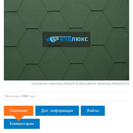
Битумная черепица Katepal KL|Битумная черепица Katepal KL||
Прочитано
1582
раз
Описание
Доп. информация
Файлы
Комментарии