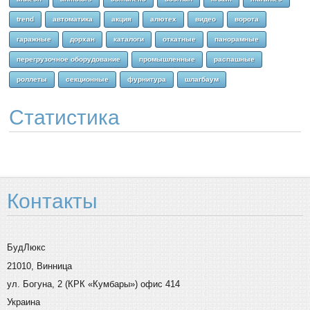
trend
автоматика
акция
алютех
видео
ворота
гаражные
дорхан
каталоги
откатные
панорамные
перегрузочное оборудование
промышленные
распашные
роллеты
секционные
фурнитура
шлагбаум
Статистика
Контакты
БудЛюкс
21010, Винница
ул. Богуна, 2 (КРК «Кумбары») офис 414
Украина