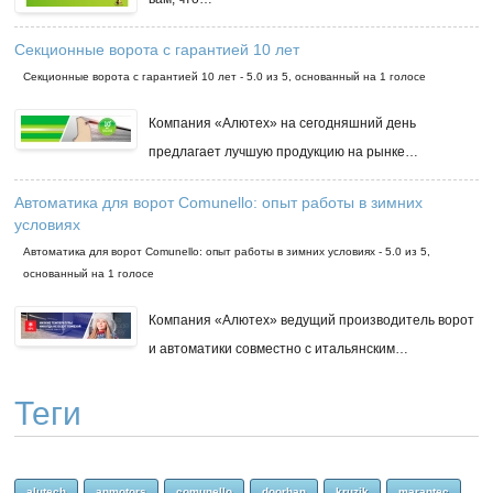
Секционные ворота с гарантией 10 лет
Секционные ворота с гарантией 10 лет
-
5.0
из
5
, основанный на
1
голосе
Компания «Алютех» на сегодняшний день
предлагает лучшую продукцию на рынке…
Автоматика для ворот Comunello: опыт работы в зимних
условиях
Автоматика для ворот Comunello: опыт работы в зимних условиях
-
5.0
из
5
,
основанный на
1
голосе
Компания «Алютех» ведущий производитель ворот
и автоматики совместно с итальянским…
Теги
alutech
anmotors
comunello
doorhan
kruzik
marantec