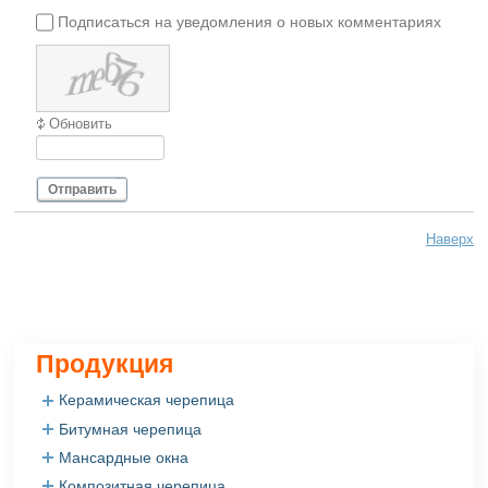
Подписаться на уведомления о новых комментариях
Обновить
Отправить
Наверх
Продукция
Керамическая черепица
Битумная черепица
Керамическая черепица Roben
Керамическая черепица Creaton
Мансардные окна
Битумная черепица Gaf
Керамическая черепица Tondach
Битумная черепица Katepal
Композитная черепица
Мансардные окна Fakro