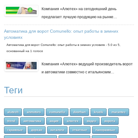
Компания «Алютех» на сегодняшний день
предлагает лучшую продукцию на рынке…
Автоматика для ворот Comunello: опыт работы в зимних
условиях
Автоматика для ворот Comunello: опыт работы в зимних условиях
-
5.0
из
5
,
основанный на
1
голосе
Компания «Алютех» ведущий производитель ворот
и автоматики совместно с итальянским…
Теги
alutech
anmotors
comunello
doorhan
kruzik
marantec
trend
автоматика
акция
алютех
видео
ворота
гаражные
дорхан
каталоги
откатные
панорамные