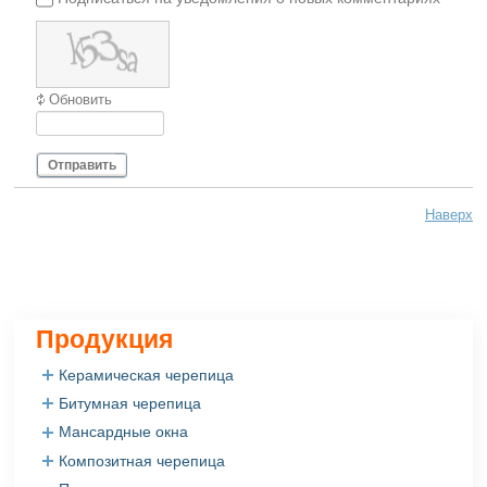
Обновить
Отправить
Наверх
Продукция
Керамическая черепица
Битумная черепица
Керамическая черепица Roben
Керамическая черепица Creaton
Мансардные окна
Битумная черепица Gaf
Керамическая черепица Tondach
Битумная черепица Katepal
Композитная черепица
Мансардные окна Fakro
Керамическая черепица Jacobi
Битумная черепица Shinglas