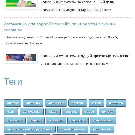
Компания «Алютех» на сегодняшний день
предлагает лучшую продукцию на рынке…
Автоматика для ворот Comunello: опыт работы в зимних
условиях
Автоматика для ворот Comunello: опыт работы в зимних условиях
-
5.0
из
5
,
основанный на
1
голосе
Компания «Алютех» ведущий производитель ворот
и автоматики совместно с итальянским…
Теги
alutech
anmotors
comunello
doorhan
kruzik
marantec
trend
автоматика
акция
алютех
видео
ворота
гаражные
дорхан
каталоги
откатные
панорамные
перегрузочное оборудование
промышленные
распашные